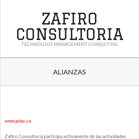
Skip
to
ZAFIRO
content
CONSULTORIA
TECHNOLOGY MANAGEMENT CONSULTING
P
ALIANZAS
R
I
M
A
A
R
www.pdac.ca
Y
L
N
Zafiro Consultoría participa activamente de las actividades