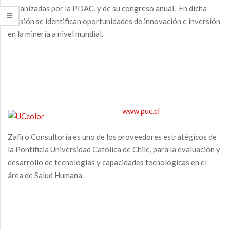
I
A
organizadas por la PDAC, y de su congreso anual. En dicha
V
A
ocasión se identifican oportunidades de innovación e inversión
I
en la minería a nivel mundial.
N
G
Z
A
T
A
I
S
O
www.puc.cl
N
M
Zafiro Consultoría es uno de los proveedores estratégicos de
la Pontificia Universidad Católica de Chile, para la evaluación y
E
desarrollo de tecnologías y capacidades tecnológicas en el
N
área de Salud Humana.
U