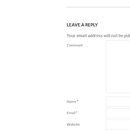
2015-
08-
LEAVE A REPLY
11
Your email address will not be pu
Comment
Name
*
Email
*
Website