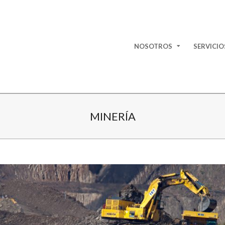
NOSOTROS
SERVICIO
P
R
I
M
A
MINERÍA
R
Y
N
A
V
I
G