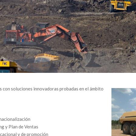
A
T
I
O
N
M
E
N
U
s con soluciones innovadoras probadas en el ámbito
nacionalización
ng y Plan de Ventas
cacional y de promoción