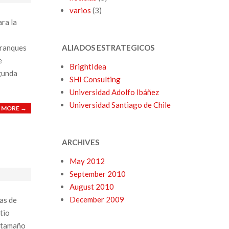
varios
(3)
ra la
tranques
ALIADOS ESTRATEGICOS
e
BrightIdea
egunda
SHI Consulting
Universidad Adolfo Ibáñez
Universidad Santiago de Chile
 MORE →
ARCHIVES
May 2012
September 2010
August 2010
December 2009
vas de
tio
n tamaño