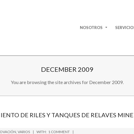
NOSOTROS
SERVICIO
P
R
I
M
A
DECEMBER 2009
R
You are browsing the site archives for December 2009.
Y
N
A
V
ENTO DE RILES Y TANQUES DE RELAVES MIN
I
G
NOVACIÓN
,
VARIOS
WITH:
1 COMMENT