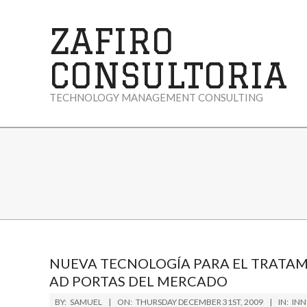
Skip
to
ZAFIRO
content
CONSULTORIA
TECHNOLOGY MANAGEMENT CONSULTING
NUEVA TECNOLOGÍA PARA EL TRATAMI
AD PORTAS DEL MERCADO
2009-
BY:
SAMUEL
ON:
THURSDAY DECEMBER 31ST, 2009
IN:
IN