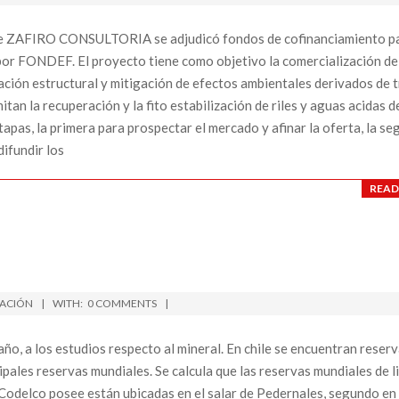
A
T
ZAFIRO CONSULTORIA se adjudicó fondos de cofinanciamiento pa
I
por FONDEF. El proyecto tiene como objetivo la comercialización de
O
ación estructural y mitigación de efectos ambientales derivados de 
an la recuperación y la fito estabilización de riles y aguas acidas d
N
apas, la primera para prospectar el mercado y afinar la oferta, la s
M
ifundir los
E
N
READ
U
ACIÓN
WITH:
0 COMMENTS
 año, a los estudios respecto al mineral. En chile se encuentran reser
ipales reservas mundiales. Se calcula que las reservas mundiales de li
Codelco posee están ubicadas en el salar de Pedernales, segundo e