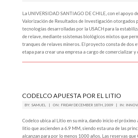
12-
31
La UNIVERSIDAD SANTIAGO DE CHILE, con el apoyo de 
Valorización de Resultados de Investigación otorgados 
tecnologías desarrolladas por la USACH para la estabiliz
de relave, mediante ssistemas biológicos mixtos que permit
tranques de relaves mineros. El proyecto consta de dos et
etapa para crear una empresa a cargo de comercializar y d
CODELCO APUESTA POR EL LITIO
2009-
BY:
SAMUEL
ON:
FRIDAY DECEMBER 18TH, 2009
IN:
INNOV
12-
18
Codelco ubica al Litio en su mira, dando inicio el próximo
litio que ascienden a 6.9 MM, siendo esta una de las princ
alcanzan para por lo menos 1000 años. Las reservas que 