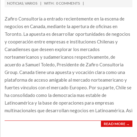
A
09-
NOTICIAS
,
VARIOS
WITH:
0 COMMENTS
V
28
Zafiro Consultoría a entrado recientemente en la escena de
I
negocios en Canada, mediante la apertura de oficinas en
G
Toronto. La apuesta es desarrollar oportunidades de negocios
A
y cooperación entre empresas e instituciones Chilenas y
T
Canadienses que deseen explorar los mercados
I
norteamericanos y sudamericanos respectivamente, de
O
acuerdo a Samuel Toledo, Presidente de Zafiro Consultoria
N
Group. Canada tiene una apuesta y vocación clara como una
plataforma de acceso amigable al mercado norteamericano y
M
fuertes vínculos con el mercado Europeo. Por su parte, Chile se
E
ha consolidado como la democracia mas estable de
N
Latinoamérica y la base de operaciones para empresas
U
multinacionales que desarrollan negocios en Latinoamérica. Asi
READ MORE →