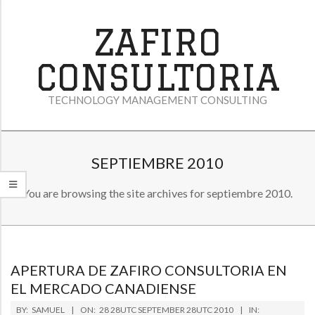
Skip
to
ZAFIRO
content
CONSULTORIA
TECHNOLOGY MANAGEMENT CONSULTING
P
SEPTIEMBRE 2010
R
You are browsing the site archives for septiembre 2010.
I
M
A
R
APERTURA DE ZAFIRO CONSULTORIA EN
Y
EL MERCADO CANADIENSE
N
2010-
BY:
SAMUEL
ON:
28 28UTC SEPTEMBER 28UTC 2010
IN: