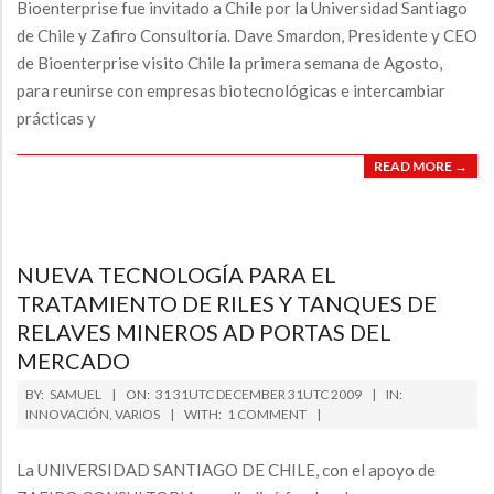
Bioenterprise fue invitado a Chile por la Universidad Santiago
de Chile y Zafiro Consultoría. Dave Smardon, Presidente y CEO
de Bioenterprise visito Chile la primera semana de Agosto,
para reunirse con empresas biotecnológicas e intercambiar
prácticas y
READ MORE →
NUEVA TECNOLOGÍA PARA EL
TRATAMIENTO DE RILES Y TANQUES DE
RELAVES MINEROS AD PORTAS DEL
MERCADO
2009-
BY:
SAMUEL
ON:
31 31UTC DECEMBER 31UTC 2009
IN:
12-
INNOVACIÓN
,
VARIOS
WITH:
1 COMMENT
31
La UNIVERSIDAD SANTIAGO DE CHILE, con el apoyo de