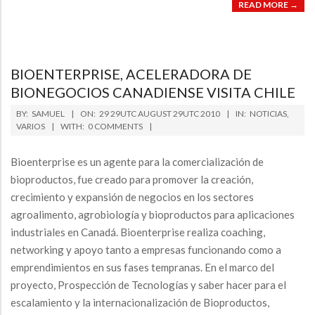
READ MORE →
BIOENTERPRISE, ACELERADORA DE
BIONEGOCIOS CANADIENSE VISITA CHILE
2010-
BY:
SAMUEL
ON:
29 29UTC AUGUST 29UTC 2010
IN:
NOTICIAS
,
08-
VARIOS
WITH:
0 COMMENTS
29
Bioenterprise es un agente para la comercialización de
bioproductos, fue creado para promover la creación,
crecimiento y expansión de negocios en los sectores
agroalimento, agrobiología y bioproductos para aplicaciones
industriales en Canadá. Bioenterprise realiza coaching,
networking y apoyo tanto a empresas funcionando como a
emprendimientos en sus fases tempranas. En el marco del
proyecto, Prospección de Tecnologías y saber hacer para el
escalamiento y la internacionalización de Bioproductos,