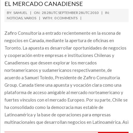
EL MERCADO CANADIENSE
2010-
BY:
SAMUEL
ON:
28 28UTC SEPTEMBER 28UTC 2010
IN:
09-
NOTICIAS
,
VARIOS
WITH:
0 COMMENTS
28
Zafiro Consultoría a entrado recientemente en la escena de
negocios en Canada, mediante la apertura de oficinas en
Toronto. La apuesta es desarrollar oportunidades de negocios
y cooperación entre empresas e instituciones Chilenas y
Canadienses que deseen explorar los mercados
norteamericanos y sudamericanos respectivamente, de
acuerdo a Samuel Toledo, Presidente de Zafiro Consultoria
Group. Canada tiene una apuesta y vocación clara como una
plataforma de acceso amigable al mercado norteamericano y
fuertes vínculos con el mercado Europeo. Por su parte, Chile se
ha consolidado como la democracia mas estable de
Latinoamérica y la base de operaciones para empresas
multinacionales que desarrollan negocios en Latinoamérica. Asi