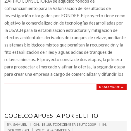
ZAFIRO CONSULTORIA se adjudicó fondos de
cofinanciamiento para la Valorización de Resultados de
Investigación otorgados por FONDEF. El proyecto tiene como
objetivo la comercialización de tecnologías desarrolladas por
la USACH para la estabilización estructural y mitigación de
efectos ambientales derivados de tranques de relave, mediante
ssistemas biológicos mixtos que permitan la recuperación y la
fito estabilización de riles y aguas acidas de tranques de
relaves mineros. El proyecto consta de dos etapas, la primera
para prospectar el mercado y afinar la oferta, la segunda etapa
para crear una empresa a cargo de comercializar y difundir los
READ MORE →
CODELCO APUESTA POR EL LITIO
2009-
BY:
SAMUEL
ON:
18 18UTC DECEMBER 18UTC 2009
IN:
12-
INNOVACIÓN
WITH:
0 COMMENTS