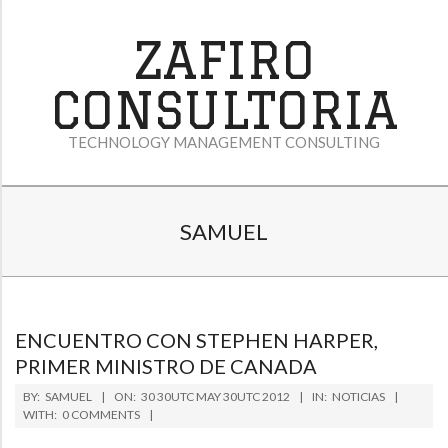
Skip
to
ZAFIRO
content
CONSULTORIA
TECHNOLOGY MANAGEMENT CONSULTING
P
SAMUEL
R
I
M
A
ENCUENTRO CON STEPHEN HARPER,
PRIMER MINISTRO DE CANADA
R
2012-
Y
BY:
SAMUEL
ON:
30 30UTC MAY 30UTC 2012
IN:
NOTICIAS
05-
WITH:
0 COMMENTS
N
30