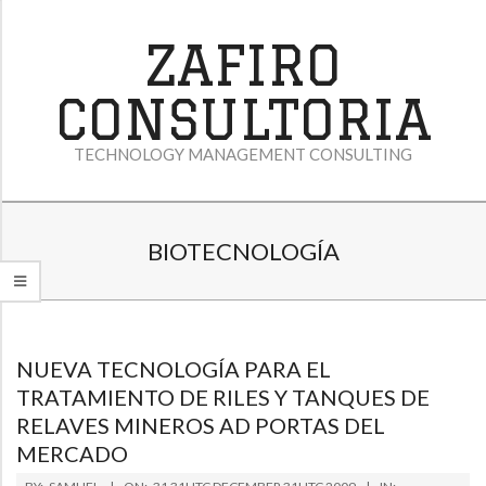
Skip
to
ZAFIRO
content
CONSULTORIA
TECHNOLOGY MANAGEMENT CONSULTING
P
BIOTECNOLOGÍA
R
I
M
A
NUEVA TECNOLOGÍA PARA EL
TRATAMIENTO DE RILES Y TANQUES DE
R
RELAVES MINEROS AD PORTAS DEL
Y
MERCADO
N
2009-