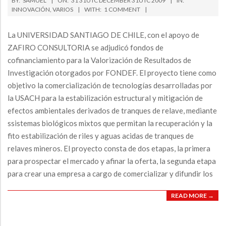
BY:
SAMUEL
ON:
31 31UTC DECEMBER 31UTC 2009
IN:
A
12-
INNOVACIÓN
,
VARIOS
WITH:
1 COMMENT
V
31
I
La UNIVERSIDAD SANTIAGO DE CHILE, con el apoyo de
G
ZAFIRO CONSULTORIA se adjudicó fondos de
cofinanciamiento para la Valorización de Resultados de
A
Investigación otorgados por FONDEF. El proyecto tiene como
T
objetivo la comercialización de tecnologías desarrolladas por
I
la USACH para la estabilización estructural y mitigación de
O
efectos ambientales derivados de tranques de relave, mediante
N
ssistemas biológicos mixtos que permitan la recuperación y la
M
fito estabilización de riles y aguas acidas de tranques de
E
relaves mineros. El proyecto consta de dos etapas, la primera
para prospectar el mercado y afinar la oferta, la segunda etapa
N
para crear una empresa a cargo de comercializar y difundir los
U
READ MORE →